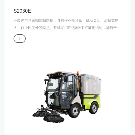
S2030E
一款纯电动滚扫式扫路机，具有作业噪音低、机动灵活、清扫宽度
大、作业时间长等特点。整机采用四边刷+中置滚刷结构，滤筒干式
除尘，收集垃圾便捷。