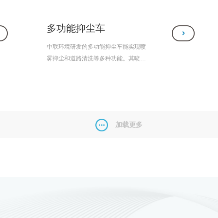
多功能抑尘车
中联环境研发的多功能抑尘车能实现喷
雾抑尘和道路清洗等多种功能。其喷雾
系统风力强劲、雾化效果好、射程高
远、覆盖范围广，适用于露天储煤、
沙、石等粉状物料堆场进行喷雾降尘以
及建筑工地、房屋拆迁改造现场、场地
平整等场所的喷雾降尘。其低压水路系
加载更多
统中设置了前鸭嘴冲洗、中置圆锥喷嘴
冲洗、后洒水以及后作业水炮等功能，
适用于城市道路环保降尘、广告牌清洗
和公路绿化带的浇灌作业，自吸装置可
用于产品自主加水。