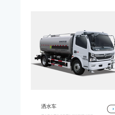
洗、清扫、喷雾降尘等清洁作业。
洒水车