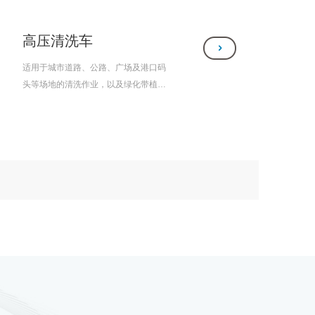
高压清洗车
适用于城市道路、公路、广场及港口码
头等场地的清洗作业，以及绿化带植物
的浇灌作业。该产品具有独立的高、低
压两套清洗系统，高压清洗系统的前喷
水架统适用于广场、路面的陈旧污渍、
粘稠污物的强力清洗，手持喷枪可用于
清洗车身、冲洗人行道、垃圾桶的顽固
污渍。低压清洗系统可用于公路、广场
等场地的冲洗和洒水作业，以及绿化带
浇灌作业。